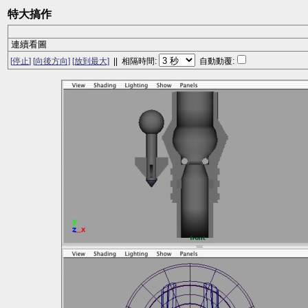
特大搞作
連續看圖
[
停止
]
[
向後
方向]
[放到最大]
|| 相隔時間:
自動動覆: