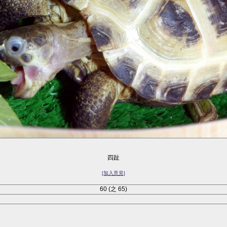
四趾
[加入意見]
60 (之 65)