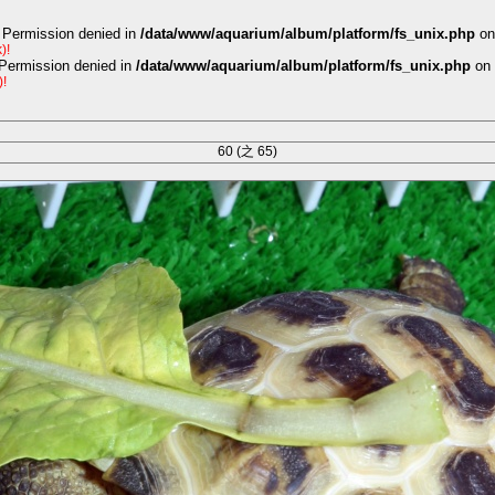
 Permission denied in
/data/www/aquarium/album/platform/fs_unix.php
on
)!
 Permission denied in
/data/www/aquarium/album/platform/fs_unix.php
on 
)!
60 (之 65)