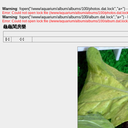
Warning
: fopen("/www/aquarium/album/albums/100/photos.dat.lock","a+") -
Error: Could not open lock file (/www/aquarium/album/albums/100/photos.dat.lock
Warning
: fopen("/www/aquarium/album/albums/100/album.dat.lock","a+") -
Error: Could not open lock file (/www/aquarium/album/albums/100/album.dat.lock
龜龜閨房樂