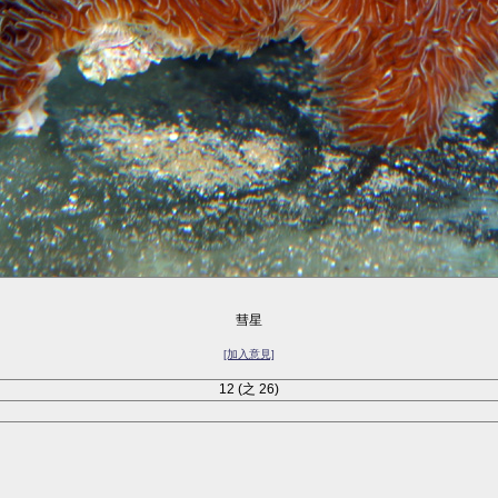
彗星
[加入意見]
12 (之 26)