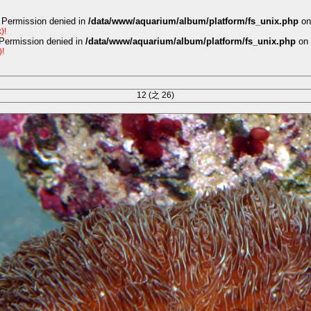
 Permission denied in
/data/www/aquarium/album/platform/fs_unix.php
on
)!
 Permission denied in
/data/www/aquarium/album/platform/fs_unix.php
on 
)!
12 (之 26)