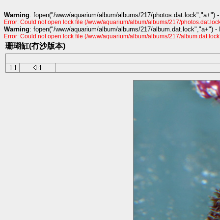
Warning
: fopen("/www/aquarium/album/albums/217/photos.dat.lock","a+") -
Error: Could not open lock file (/www/aquarium/album/albums/217/photos.dat.lock
Warning
: fopen("/www/aquarium/album/albums/217/album.dat.lock","a+") -
Error: Could not open lock file (/www/aquarium/album/albums/217/album.dat.lock
珊瑚缸(冇沙版本)