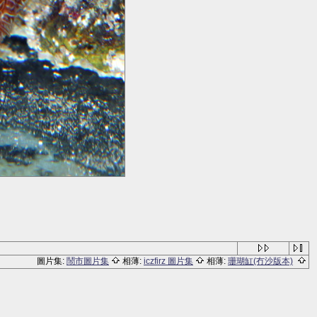
圖片集:
鬧市圖片集
相薄:
iczfirz 圖片集
相薄:
珊瑚缸(冇沙版本)